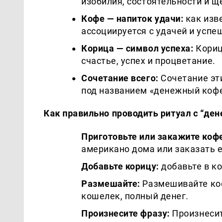
изобилия, состоятельности и щ
Кофе — напиток удачи:
как изве
ассоциируется с удачей и усп
Корица — символ успеха:
Кориц
счастье, успех и процветание.
Сочетание всего:
Сочетание эт
под названием «денежный кофе
Как правильно проводить ритуал с “де
Приготовьте или закажите коф
американо дома или заказать 
Добавьте корицу:
добавьте в ко
Размешайте:
Размешивайте коф
кошелек, полный денег.
Произнесите фразу:
Произнесит