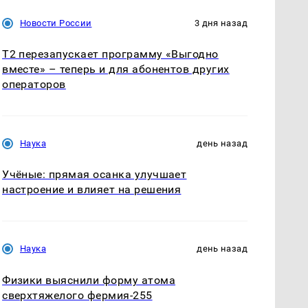
Новости России
3 дня назад
Т2 перезапускает программу «Выгодно
вместе» – теперь и для абонентов других
операторов
Наука
день назад
Учёные: прямая осанка улучшает
настроение и влияет на решения
Наука
день назад
Физики выяснили форму атома
сверхтяжелого фермия-255