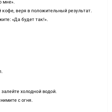
о мне».
 кофе, веря в положительный результат.
ите: «Да будет так!».
л.
, залейте холодной водой.
нимите с огня.