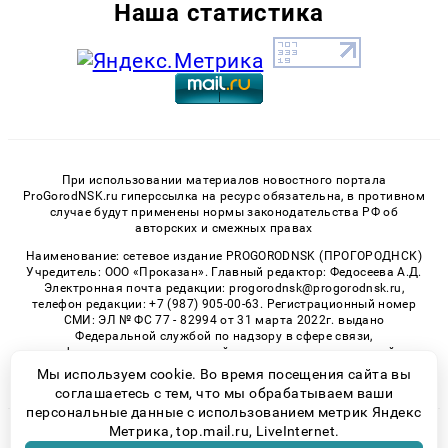
Наша статистика
При использовании материалов новостного портала
ProGorodNSK.ru гиперссылка на ресурс обязательна, в противном
случае будут применены нормы законодательства РФ об
авторских и смежных правах
Наименование: сетевое издание PROGORODNSK (ПРОГОРОДНСК)
Учредитель: ООО «Проказан». Главный редактор: Федосеева А.Д.
Электронная почта редакции: progorodnsk@progorodnsk.ru,
телефон редакции: +7 (987) 905-00-63. Регистрационный номер
СМИ: ЭЛ № ФС 77 - 82994 от 31 марта 2022г. выдано
Федеральной службой по надзору в сфере связи,
информационных технологий и массовых коммуникаций.
Возрастная категория сайта 16+.
Мы используем cookie. Во время посещения сайта вы
соглашаетесь с тем, что мы обрабатываем ваши
персональные данные с использованием метрик Яндекс
Метрика, top.mail.ru, LiveInternet.
© 2026 «progorodnsk» | Все права защищены