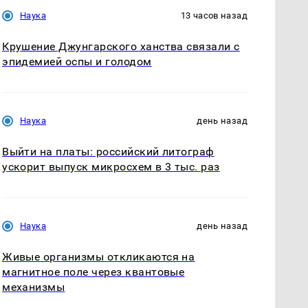
Наука
13 часов назад
Крушение Джунгарского ханства связали с
эпидемией оспы и голодом
Наука
день назад
Выйти на платы: российский литограф
ускорит выпуск микросхем в 3 тыс. раз
Наука
день назад
Живые организмы откликаются на
магнитное поле через квантовые
механизмы