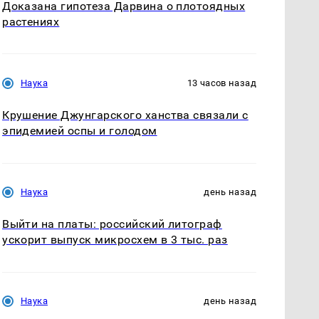
Доказана гипотеза Дарвина о плотоядных
растениях
Наука
13 часов назад
Крушение Джунгарского ханства связали с
эпидемией оспы и голодом
Наука
день назад
Выйти на платы: российский литограф
ускорит выпуск микросхем в 3 тыс. раз
Наука
день назад