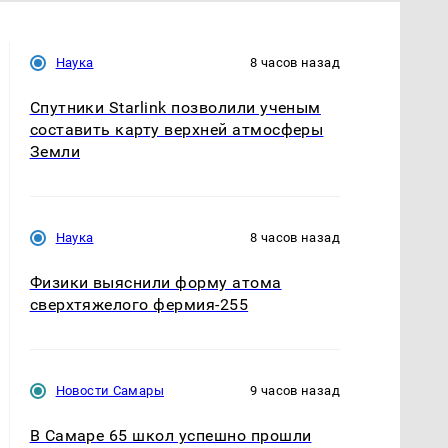
Наука
8 часов назад
Спутники Starlink позволили ученым
составить карту верхней атмосферы
Земли
Наука
8 часов назад
Физики выяснили форму атома
сверхтяжелого фермия-255
Новости Самары
9 часов назад
В Самаре 65 школ успешно прошли