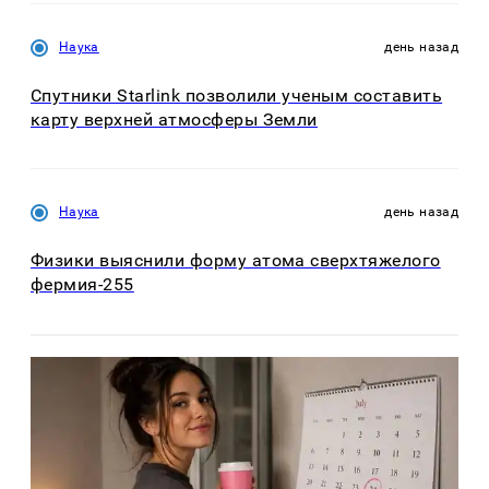
Наука
день назад
Спутники Starlink позволили ученым составить
карту верхней атмосферы Земли
Наука
день назад
Физики выяснили форму атома сверхтяжелого
фермия-255