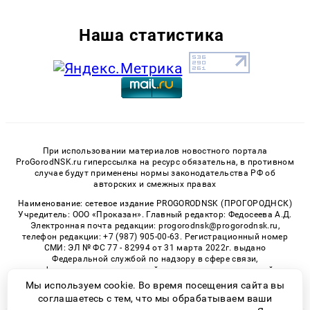
Наша статистика
При использовании материалов новостного портала
ProGorodNSK.ru гиперссылка на ресурс обязательна, в противном
случае будут применены нормы законодательства РФ об
авторских и смежных правах
Наименование: сетевое издание PROGORODNSK (ПРОГОРОДНСК)
Учредитель: ООО «Проказан». Главный редактор: Федосеева А.Д.
Электронная почта редакции: progorodnsk@progorodnsk.ru,
телефон редакции: +7 (987) 905-00-63. Регистрационный номер
СМИ: ЭЛ № ФС 77 - 82994 от 31 марта 2022г. выдано
Федеральной службой по надзору в сфере связи,
информационных технологий и массовых коммуникаций.
Возрастная категория сайта 16+.
Мы используем cookie. Во время посещения сайта вы
соглашаетесь с тем, что мы обрабатываем ваши