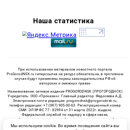
Наша статистика
При использовании материалов новостного портала
ProGorodNSK.ru гиперссылка на ресурс обязательна, в противном
случае будут применены нормы законодательства РФ об
авторских и смежных правах
Наименование: сетевое издание PROGORODNSK (ПРОГОРОДНСК)
Учредитель: ООО «Проказан». Главный редактор: Федосеева А.Д.
Электронная почта редакции: progorodnsk@progorodnsk.ru,
телефон редакции: +7 (987) 905-00-63. Регистрационный номер
СМИ: ЭЛ № ФС 77 - 82994 от 31 марта 2022г. выдано
Федеральной службой по надзору в сфере связи,
информационных технологий и массовых коммуникаций.
Возрастная категория сайта 16+.
Мы используем cookie. Во время посещения сайта вы