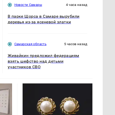
Новости Самары
4 часа назад
В парке Щорса в Самаре вырубили
деревья из-за ясеневой златки
Самарская область
5 часов назад
Живайкин предложил федерациям
взять шефство над детьми
участников СВО