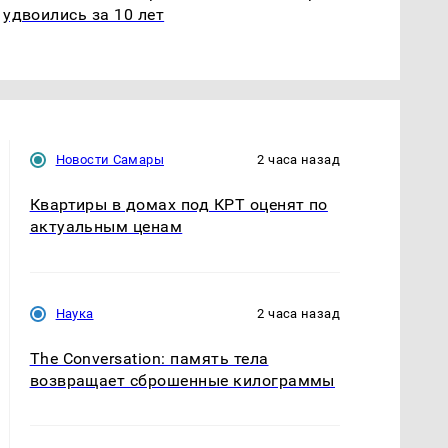
удвоились за 10 лет
Новости Самары
2 часа назад
Квартиры в домах под КРТ оценят по
актуальным ценам
Наука
2 часа назад
The Conversation: память тела
возвращает сброшенные килограммы