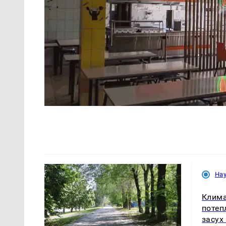
На
Клима
потеп
засух