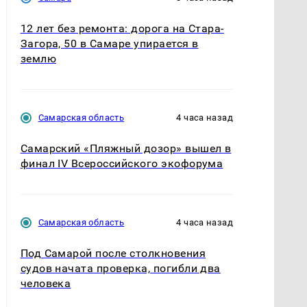
12 лет без ремонта: дорога на Стара-
Загора, 50 в Самаре упирается в
землю
Самарская область
4 часа назад
Самарский «Пляжный дозор» вышел в
финал IV Всероссийского экофорума
Самарская область
4 часа назад
Под Самарой после столкновения
судов начата проверка, погибли два
человека