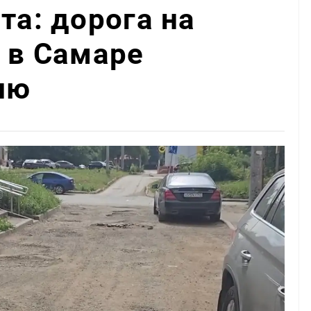
та: дорога на
0 в Самаре
лю