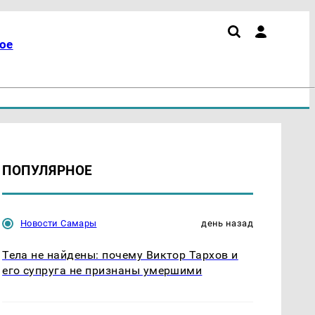
ое
ПОПУЛЯРНОЕ
Новости Самары
день назад
Тела не найдены: почему Виктор Тархов и
его супруга не признаны умершими