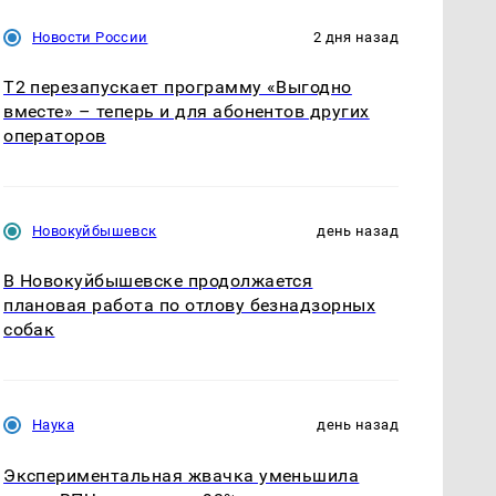
Новости России
2 дня назад
Т2 перезапускает программу «Выгодно
вместе» – теперь и для абонентов других
операторов
Новокуйбышевск
день назад
В Новокуйбышевске продолжается
плановая работа по отлову безнадзорных
собак
Наука
день назад
Экспериментальная жвачка уменьшила