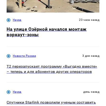
Наука
23 часа назад
На улице Озëрной начался монтаж
воркаут-зоны
Новости России
3 дня назад
Т2 перезапускает программу «Выгодно вместе»
– теперь и для абонентов других операторов
Наука
день назад
Спутники Starlink позволили ученым составить