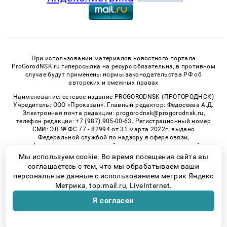
При использовании материалов новостного портала
ProGorodNSK.ru гиперссылка на ресурс обязательна, в противном
случае будут применены нормы законодательства РФ об
авторских и смежных правах
Наименование: сетевое издание PROGORODNSK (ПРОГОРОДНСК)
Учредитель: ООО «Проказан». Главный редактор: Федосеева А.Д.
Электронная почта редакции: progorodnsk@progorodnsk.ru,
телефон редакции: +7 (987) 905-00-63. Регистрационный номер
СМИ: ЭЛ № ФС 77 - 82994 от 31 марта 2022г. выдано
Федеральной службой по надзору в сфере связи,
информационных технологий и массовых коммуникаций.
Возрастная категория сайта 16+.
Мы используем cookie. Во время посещения сайта вы
соглашаетесь с тем, что мы обрабатываем ваши
персональные данные с использованием метрик Яндекс
Метрика, top.mail.ru, LiveInternet.
© 2026 «progorodnsk» | Все права защищены
Я согласен
Возрастная категория сайта 16+
Политика конфиденциальности