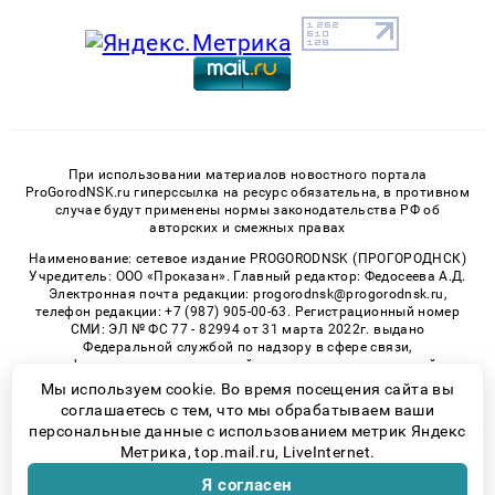
При использовании материалов новостного портала
ProGorodNSK.ru гиперссылка на ресурс обязательна, в противном
случае будут применены нормы законодательства РФ об
авторских и смежных правах
Наименование: сетевое издание PROGORODNSK (ПРОГОРОДНСК)
Учредитель: ООО «Проказан». Главный редактор: Федосеева А.Д.
Электронная почта редакции: progorodnsk@progorodnsk.ru,
телефон редакции: +7 (987) 905-00-63. Регистрационный номер
СМИ: ЭЛ № ФС 77 - 82994 от 31 марта 2022г. выдано
Федеральной службой по надзору в сфере связи,
информационных технологий и массовых коммуникаций.
Возрастная категория сайта 16+.
Мы используем cookie. Во время посещения сайта вы
соглашаетесь с тем, что мы обрабатываем ваши
персональные данные с использованием метрик Яндекс
Метрика, top.mail.ru, LiveInternet.
© 2026 «progorodnsk» | Все права защищены
Я согласен
Возрастная категория сайта 16+