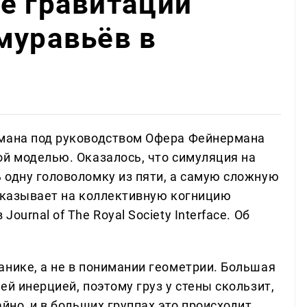
е гравитации
муравьёв в
цмана под руководством Офера Фейнермана
ой моделью. Оказалось, что симуляция на
 одну головоломку из пяти, а самую сложную
 указывает на коллективную когницию
urnal of The Royal Society Interface. Об
анике, а не в понимании геометрии. Большая
ей инерцией, поэтому груз у стены скользит,
йно, и в больших группах это происходит