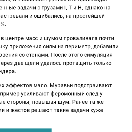
ные задачи с грузами I, T и H, однако на
астревали и ошибались; на простейшей
5%.
 в центре масс и шумом проваливала почти
очку приложения силы на периметр, добавили
овения со стенами. После этого симуляция
через две щели удалось протащить только
идера.
ких эффектов мало. Муравьи подстраивают
апример усиливают феромонный след у
ные стороны, повышая шум. Ранее та же
ия и жестов решают такие задачи хуже