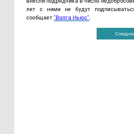
внесли подрядчика в число недобросов
лет с ними не будут подписыватьс
сообщает
"Волга Ньюс"
.
Следую