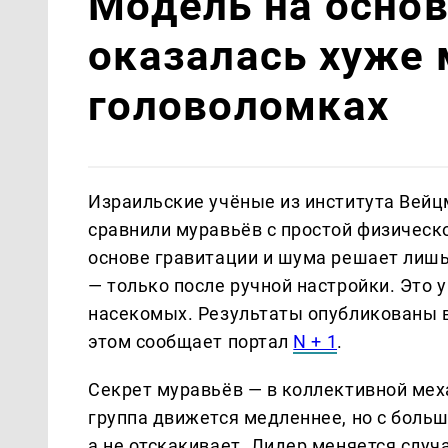
Модель на основ
оказалась хуже 
головоломках
Израильские учёные из института Вей
сравнили муравьёв с простой физическ
основе гравитации и шума решает лишь
— только после ручной настройки. Это
насекомых. Результаты опубликованы в Jo
этом сообщает портал
N + 1
.
Секрет муравьёв — в коллективной мех
группа движется медленнее, но с больш
а не отскакивает. Лидер меняется случа