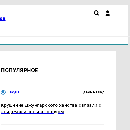
ое
ПОПУЛЯРНОЕ
Наука
день назад
Крушение Джунгарского ханства связали с
эпидемией оспы и голодом