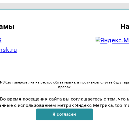
ламы
На
3
nsk.ru
SK.ru гиперссылка на ресурс обязательна, в противном случае будут 
правах
Учредитель: ООО «Проказан». Главный редактор: Федосеева А.Д. Электр
 Во время посещения сайта вы соглашаетесь с тем, чт
ЭЛ № ФС 77 - 82994 от 31 марта 2022г. выдано Федеральной службой по н
коммуникаций. Возрастная категория сайта 16+.
ные с использованием метрик Яндекс Метрика, top.mail.
Я согласен
Возрастная категория сайта 16+