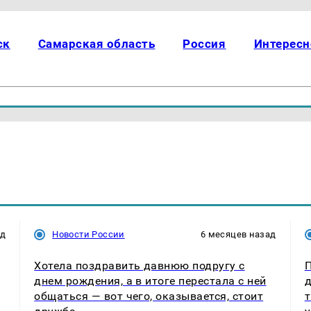
ск
Самарская область
Россия
Интересн
ад
Новости России
6 месяцев назад
Хотела поздравить давнюю подругу с
П
днем рождения, а в итоге перестала с ней
д
общаться — вот чего, оказывается, стоит
т