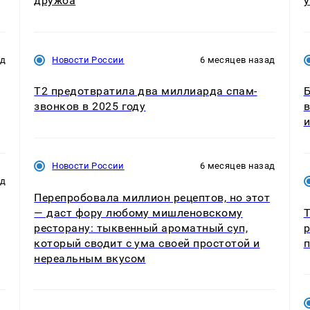
дружба
у
ад
Новости России
6 месяцев назад
Т2 предотвратила два миллиарда спам-
Б
звонков в 2025 году
в
и
Новости России
6 месяцев назад
ад
Перепробовала миллион рецептов, но этот
— даст фору любому мишленовскому
Т
ресторану: тыквенный ароматный суп,
р
который сводит с ума своей простотой и
п
нереальным вкусом