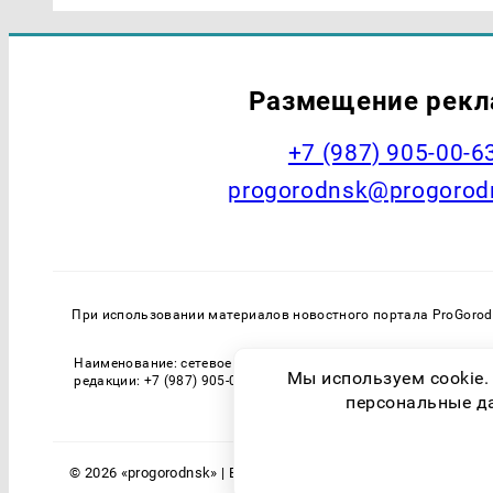
Размещение рек
+7 (987) 905-00-6
progorodnsk@progorod
При использовании материалов новостного портала ProGorodN
Наименование: сетевое издание PROGORODNSK (ПРОГОРОДНСК) 
Мы используем cookie.
редакции: +7 (987) 905-00-63. Регистрационный номер СМИ: 
персональные дан
© 2026 «progorodnsk» | Все права защищены