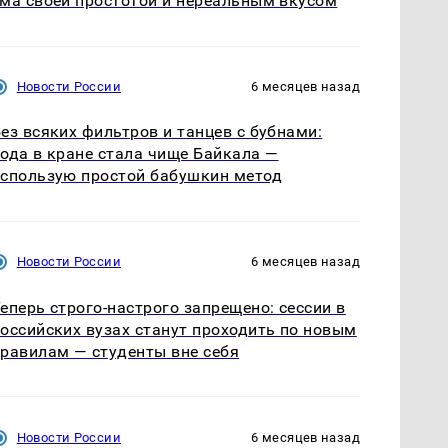
ма своей простотой и нереальным вкусом
Новости России
6 месяцев назад
ез всяких фильтров и танцев с бубнами:
ода в кране стала чище Байкала —
спользую простой бабушкин метод
Новости России
6 месяцев назад
еперь строго-настрого запрещено: сессии в
оссийских вузах станут проходить по новым
равилам — студенты вне себя
Новости России
6 месяцев назад