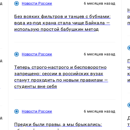
ад
Новости России
6 месяцев назад
Н
Без всяких фильтров и танцев с бубнами:
р
вода из-под крана стала чище Байкала —
п
использую простой бабушкин метод
Новости России
6 месяцев назад
П
ад
Теперь строго-настрого и бесповоротно
ч
запрещено: сессии в российских вузах
к
станут проходить по новым правилам —
и
ь
студенты вне себя
Новости России
6 месяцев назад
Д
ад
Предки были правы, а мы брыкались:
т