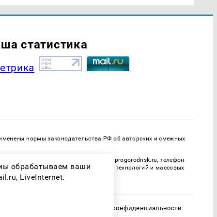
ша статистика
применены нормы законодательства РФ об авторских и смежных
онная почта редакции: progorodnsk@progorodnsk.ru, телефон
о мы обрабатываем ваши
адзору в сфере связи, информационных технологий и массовых
ru, LiveInternet.
Политика конфиденциальности