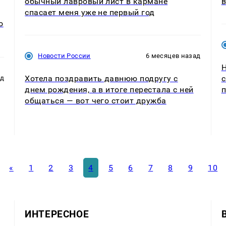
обычный лавровый лист в кармане
в
спасает меня уже не первый год
о
Новости России
6 месяцев назад
Н
Хотела поздравить давнюю подругу с
с
ад
днем рождения, а в итоге перестала с ней
п
общаться — вот чего стоит дружба
«
1
2
3
4
5
6
7
8
9
10
ИНТЕРЕСНОЕ