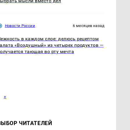
ыбрать мысли вместо дел
Новости России
6 месяцев назад
ежность в каждом слое: делюсь рецептом
алата «Воздушный» из четырех продуктов —
олучается тающая во рту мечта
»
ВЫБОР ЧИТАТЕЛЕЙ