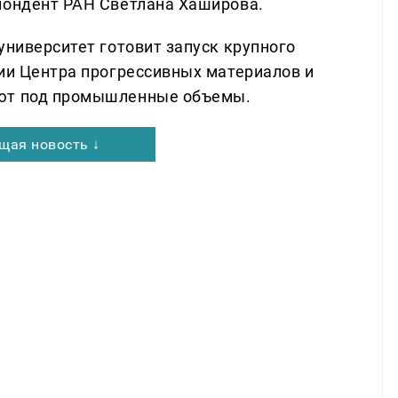
пондент РАН Светлана Хаширова.
университет готовит запуск крупного
гии Центра прогрессивных материалов и
уют под промышленные объемы.
щая новость ↓