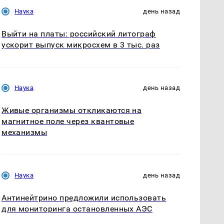
Наука
день назад
Выйти на платы: российский литограф
ускорит выпуск микросхем в 3 тыс. раз
Наука
день назад
Живые организмы откликаются на
магнитное поле через квантовые
механизмы
Наука
день назад
Антинейтрино предложили использовать
для мониторинга остановленных АЭС