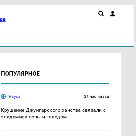
ое
ПОПУЛЯРНОЕ
Наука
21 час назад
Крушение Джунгарского ханства связали с
эпидемией оспы и голодом