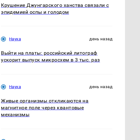
Крушение Джунгарского ханства связали с
эпидемией оспы и голодом
Наука
день назад
Выйти на платы: российский литограф
ускорит выпуск микросхем в 3 тыс. раз
Наука
день назад
Живые организмы откликаются на
магнитное поле через квантовые
механизмы