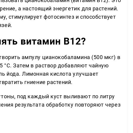
льзовать цианокобаламин (витамин В12). Это
брение, а настоящий энергетик для растений.
му, стимулирует фотосинтез и способствует
язей.
нять витамин В12?
творить ампулу цианокобаламина (500 мкг) в
5 °C. Затем в раствор добавляют чайную
ль йода. Лимонная кислота улучшает
твратить гниение растений.
утоны, под каждый куст выливают по литру
ления результата обработку повторяют через