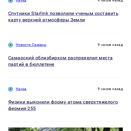
Наука
9 часов назад
Спутники Starlink позволили ученым составить
карту верхней атмосферы Земли
Новости Самары
9 часов назад
Самарский облизбирком распределил места
партий в бюллетене
Наука
9 часов назад
Физики выяснили форму атома сверхтяжелого
фермия-255